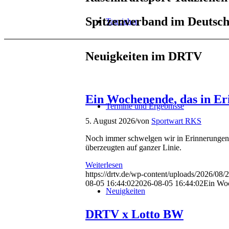
Spitzenverband im Deutsc
Tauziehen
Neuigkeiten im DRTV
Ein Wochenende, das in Er
Termine und Ergebnisse
5. August 2026
/
von
Sportwart RKS
Noch immer schwelgen wir in Erinnerungen a
überzeugten auf ganzer Linie.
Weiterlesen
https://drtv.de/wp-content/uploads/2026/08/2
08-05 16:44:02
2026-08-05 16:44:02
Ein Woc
Neuigkeiten
DRTV x Lotto BW