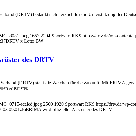
verband (DRTV) bedankt sich herzlich für die Unterstützung der Deut
7/IMG_8081.jpeg
1653
2204
Sportwart RKS
https://drtv.de/wp-content/
:37
DRTV x Lotto BW
srüster des DRTV
Verband (DRTV) stellt die Weichen für die Zukunft: Mit ERIMA gewinn
ellen Ausrüster.
/IMG_0715-scaled.jpeg
2560
1920
Sportwart RKS
https://drtv.de/wp-c
7-03 09:01:36
ERIMA wird offizieller Ausrüster des DRTV