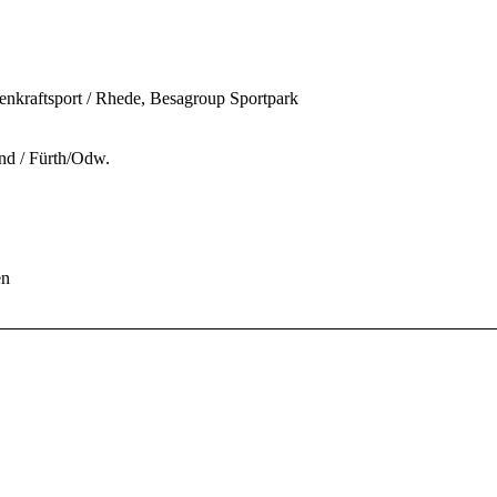
enkraftsport
/ Rhede, Besagroup Sportpark
end
/ Fürth/Odw.
en