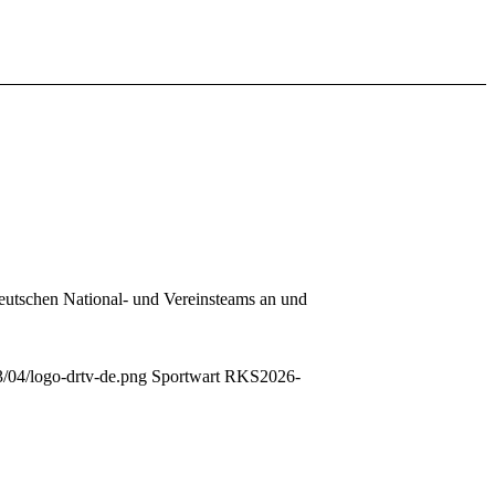
eutschen National- und Vereinsteams an und
3/04/logo-drtv-de.png
Sportwart RKS
2026-