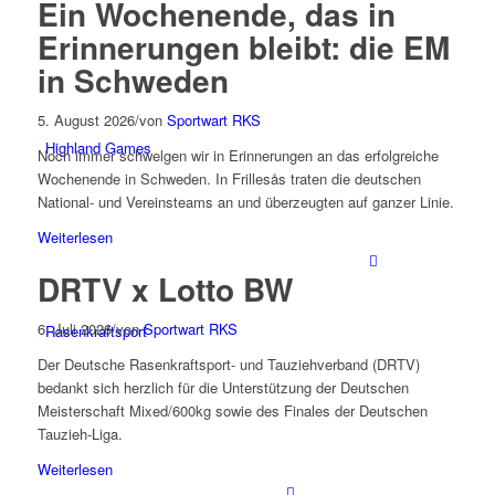
Ein Wochenende, das in
Erinnerungen bleibt: die EM
in Schweden
5. August 2026
/
von
Sportwart RKS
Highland Games
Noch immer schwelgen wir in Erinnerungen an das erfolgreiche
Wochenende in Schweden. In Frillesås traten die deutschen
National- und Vereinsteams an und überzeugten auf ganzer Linie.
Weiterlesen
DRTV x Lotto BW
6. Juli 2026
/
von
Sportwart RKS
Rasenkraftsport
Der Deutsche Rasenkraftsport- und Tauziehverband (DRTV)
bedankt sich herzlich für die Unterstützung der Deutschen
Meisterschaft Mixed/600kg sowie des Finales der Deutschen
Tauzieh-Liga.
Weiterlesen