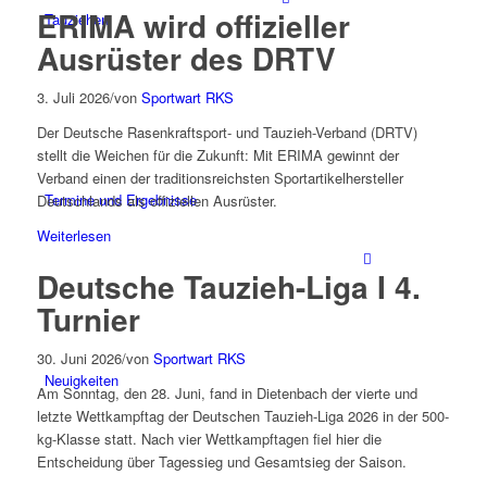
ERIMA wird offizieller
Tauziehen
Ausrüster des DRTV
3. Juli 2026
/
von
Sportwart RKS
Der Deutsche Rasenkraftsport- und Tauzieh-Verband (DRTV)
stellt die Weichen für die Zukunft: Mit ERIMA gewinnt der
Verband einen der traditionsreichsten Sportartikelhersteller
Termine und Ergebnisse
Deutschlands als offiziellen Ausrüster.
Weiterlesen
Deutsche Tauzieh-Liga I 4.
Turnier
30. Juni 2026
/
von
Sportwart RKS
Neuigkeiten
Am Sonntag, den 28. Juni, fand in Dietenbach der vierte und
letzte Wettkampftag der Deutschen Tauzieh-Liga 2026 in der 500-
kg-Klasse statt. Nach vier Wettkampftagen fiel hier die
Entscheidung über Tagessieg und Gesamtsieg der Saison.