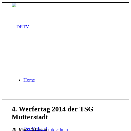
Home
4. Werfertag 2014 der TSG
Mutterstadt
Der Verband
29. März 2014
/
von
mb_admin