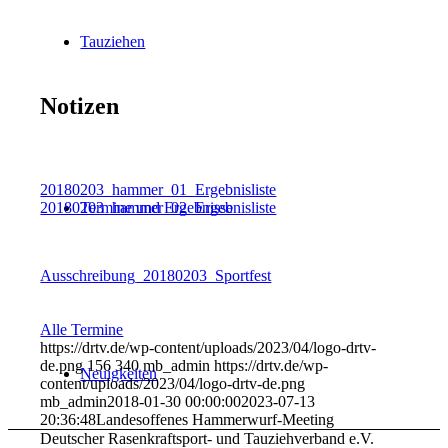
Tauziehen
Notizen
20180203_hammer_01_Ergebnisliste
Termine und Ergebnisse
20180203_hammer_02_Ergebnisliste
Ausschreibung_20180203_Sportfest
Alle Termine
https://drtv.de/wp-content/uploads/2023/04/logo-drtv-
de.png
156
340
mb_admin
https://drtv.de/wp-
Neuigkeiten
content/uploads/2023/04/logo-drtv-de.png
mb_admin
2018-01-30 00:00:00
2023-07-13
20:36:48
Landesoffenes Hammerwurf-Meeting
Deutscher Rasenkraftsport- und Tauziehverband e.V.