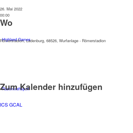
26. Mai 2022
00:00
Wo
Highland Games
Römerstadion, Ladenburg, 68526, Wurfanlage - Römerstadion
Zum Kalender hinzufügen
Rasenkraftsport
ICS
GCAL