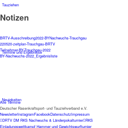
Tauziehen
Notizen
BRTV-Ausschreibung2022-BYNachwuchs-Trauchgau
220520-zeitplan-Trauchgau-BRTV
Teilnehmer-BY-Trauchgau-2022
Termine und Ergebnisse
BY-Nachwuchs-2022_Ergebnisliste
Neuigkeiten
Alle Termine
Deutscher Rasenkraftsport- und Tauziehverband e.V.
Newsletter
Instagram
Facebook
Datenschutz
Impressum
DRTV DM RKS Nachwuchs & Länderpokalturnier
RKS
Einladungswettkampf Hammer und Gewichtswurfturnier