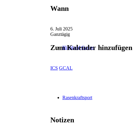
Wann
6. Juli 2025
Ganztägig
Zum Kalender hinzufügen
Highland Games
ICS
GCAL
Rasenkraftsport
Notizen