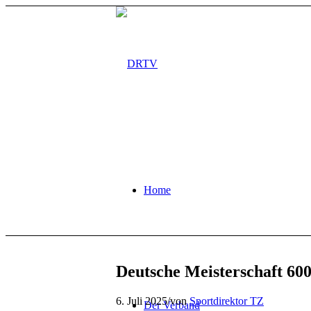
Home
Deutsche Meisterschaft 60
6. Juli 2025
/
von
Sportdirektor TZ
Der Verband