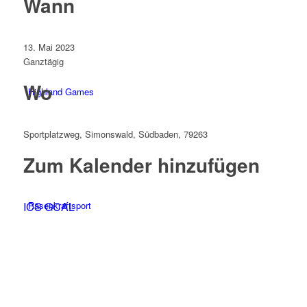
Wann
13. Mai 2023
Ganztägig
Wo
Highland Games
Sportplatzweg, Simonswald, Südbaden, 79263
Zum Kalender hinzufügen
ICS
Rasenkraftsport
GCAL