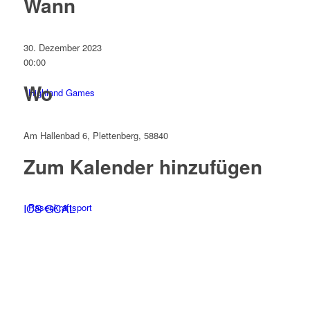
Wann
30. Dezember 2023
00:00
Wo
Highland Games
Am Hallenbad 6, Plettenberg, 58840
Zum Kalender hinzufügen
ICS
Rasenkraftsport
GCAL