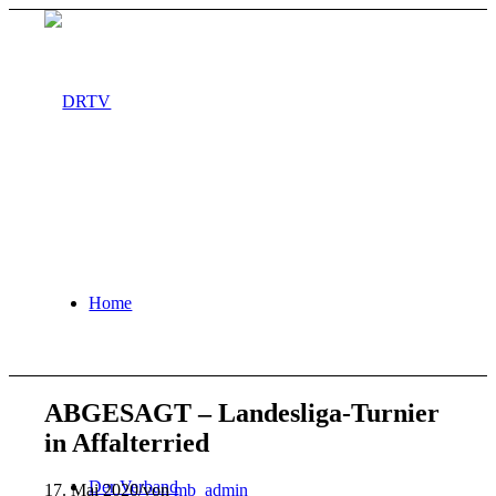
Home
ABGESAGT – Landesliga-Turnier
in Affalterried
Der Verband
17. Mai 2020
/
von
mb_admin