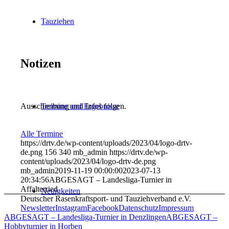
Tauziehen
Notizen
Termine und Ergebnisse
Ausschreibung und Infos folgen.
Alle Termine
https://drtv.de/wp-content/uploads/2023/04/logo-drtv-
de.png
156
340
mb_admin
https://drtv.de/wp-
content/uploads/2023/04/logo-drtv-de.png
mb_admin
2019-11-19 00:00:00
2023-07-13
20:34:56
ABGESAGT – Landesliga-Turnier in
Affalterried
Neuigkeiten
Deutscher Rasenkraftsport- und Tauziehverband e.V.
Newsletter
Instagram
Facebook
Datenschutz
Impressum
ABGESAGT – Landesliga-Turnier in Denzlingen
ABGESAGT –
Hobbyturnier in Horben