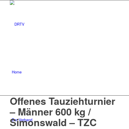
Home
Offenes Tauziehturnier
– Männer 600 kg /
Simonswald – TZC
Der Verband