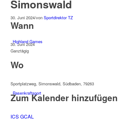
Simonswald
30. Juni 2024
/
von
Sportdirektor TZ
Wann
Highland Games
30. Juni 2024
Ganztägig
Wo
Sportplatzweg, Simonswald, Südbaden, 79263
Rasenkraftsport
Zum Kalender hinzufügen
ICS
GCAL