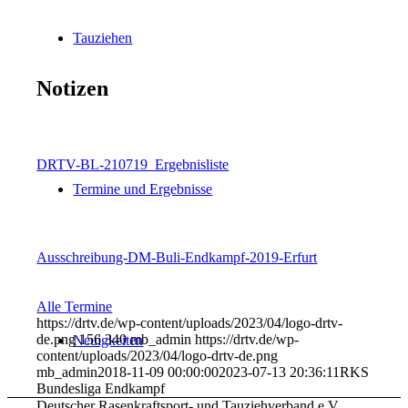
Tauziehen
Notizen
DRTV-BL-210719_Ergebnisliste
Termine und Ergebnisse
Ausschreibung-DM-Buli-Endkampf-2019-Erfurt
Alle Termine
https://drtv.de/wp-content/uploads/2023/04/logo-drtv-
de.png
156
340
mb_admin
https://drtv.de/wp-
Neuigkeiten
content/uploads/2023/04/logo-drtv-de.png
mb_admin
2018-11-09 00:00:00
2023-07-13 20:36:11
RKS
Bundesliga Endkampf
Deutscher Rasenkraftsport- und Tauziehverband e.V.