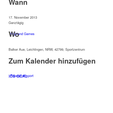
Wann
17. November 2013
Ganztägig
Wo
Highland Games
Balker Aue, Leichlingen, NRW, 42799, Sportzentrum
Zum Kalender hinzufügen
ICS
Rasenkraftsport
GCAL