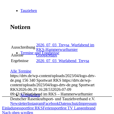
Tauziehen
Notizen
2026_07_03_Treysa_Wurfabend im
Ausschreibung
RKS-Hammerwurfturnier
Termine und Ergebnisse
Anreise
GoogleMaps
Ergebnisse
2026_07_03_Wurfabend_Treysa
Alle Termine
https://drtv.de/wp-content/uploads/2023/04/logo-drtv-
de.png
156
340
Sportwart RKS
https://drtv.de/wp-
content/uploads/2023/04/logo-drtv-de.png
Sportwart
RKS
2026-06-29 16:28:53
2026-07-09
09:43:17
Wurfabend im RKS – Hammerwurfturnier
Neuigkeiten
Deutscher Rasenkraftsport- und Tauziehverband e.V.
Newsletter
Instagram
Facebook
Datenschutz
Impressum
Einladungssportfest RKS
Feriensportfest TV Langenbrand
Nach oben scrollen