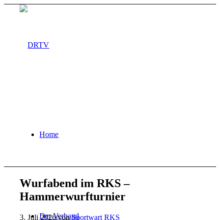
Home
Wurfabend im RKS –
Hammerwurfturnier
Der Verband
3. Juli 2026
/
von
Sportwart RKS