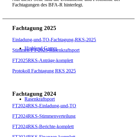
Fachtagungen des BFA-R hinterlegt.
Fachtagung 2025
Einladung-und-TO-Fachtagung-RKS-2025
Highland Games
Stimmen-FT-2025-Rasenkraftsport
FT2025RKS-Anträge-komplett
Protokoll Fachtagung RKS 2025
Fachtagung 2024
Rasenkraftsport
FT2024RKS-Einladung-und-TO
FT2024RKS-Stimmenverteilung
FT2024RKS-Berichte-komplett
FT2024RKS-Finanzen-komplett