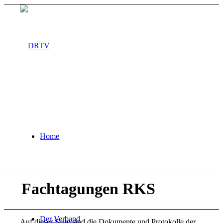
Home
Fachtagungen RKS
Der Verband
Auf dieser Seite sind die Dokumente und Protokolle der