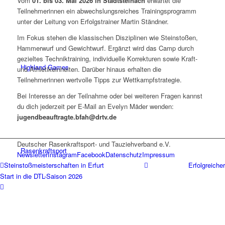
Vom
01. bis 03. Mai 2026 in Stadtsteinach
erwartet die
Teilnehmerinnen ein abwechslungsreiches Trainingsprogramm
unter der Leitung von Erfolgstrainer Martin Ständner.
Im Fokus stehen die klassischen Disziplinen wie Steinstoßen,
Hammerwurf und Gewichtwurf. Ergänzt wird das Camp durch
gezieltes Techniktraining, individuelle Korrekturen sowie Kraft-
Highland Games
und Athletikeinheiten. Darüber hinaus erhalten die
Teilnehmerinnen wertvolle Tipps zur Wettkampfstrategie.
Bei Interesse an der Teilnahme oder bei weiteren Fragen kannst
du dich jederzeit per E-Mail an Evelyn Mäder wenden:
jugendbeauftragte.bfah@drtv.de
Deutscher Rasenkraftsport- und Tauziehverband e.V.
Rasenkraftsport
Newsletter
Instagram
Facebook
Datenschutz
Impressum
Steinstoßmeisterschaften in Erfurt
Erfolgreicher
Start in die DTL-Saison 2026