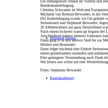
Ein reibungsloser Ablauf im Vorfeld und ei
Bundeskaderlehrgang.
Christina Schwanitz ist Welt-und Europameis
Michaela van Berkum-Bewarder, in das Steins
Der Kaderlehrgang wurde vor Ort geleitet
Steinstossen und Stephanie Bewarder, Jug
20 Athleten/innen aus ganz Deustchland war
Nach einem lockeren warm up begann der Le
Anschließend folgten mehrere Einheiten zu
Highland Games
Dann ging es in den aktiven Stoß bis zur Mi
Hürden und Besenstiel.
Dann folgte nochmal eine Einheit Steinsto
einem gemeinsamen auslaufen und aufräumen
Eine gelungene Veranstaltung auch Dank der
Wir freuen uns schon auf eine Wiederholung
Fotos: Stephanie Bewarder
Rasenkraftsport