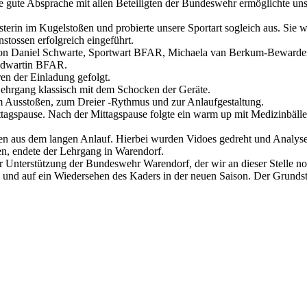
ne gute Absprache mit allen Beteiligten der Bundeswehr ermöglichte un
terin im Kugelstoßen und probierte unsere Sportart sogleich aus. Sie 
tossen erfolgreich eingeführt.
 von Daniel Schwarte, Sportwart BFAR, Michaela van Berkum-Bewarder
endwartin BFAR.
en der Einladung gefolgt.
hrgang klassisch mit dem Schocken der Geräte.
m Ausstoßen, zum Dreier -Rythmus und zur Anlaufgestaltung.
ttagspause. Nach der Mittagspause folgte ein warm up mit Medizinbällen
ssen aus dem langen Anlauf. Hierbei wurden Vidoes gedreht und Anal
, endete der Lehrgang in Warendorf.
 Unterstützung der Bundeswehr Warendorf, der wir an dieser Stelle n
 und auf ein Wiedersehen des Kaders in der neuen Saison. Der Grundst