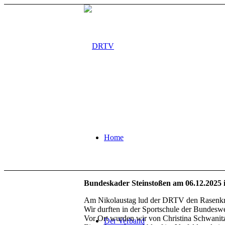
Home
Bundeskader Steinstoßen am 06.12.2025
Am Nikolaustag lud der DRTV den Rasenkraf
Wir durften in der Sportschule der Bundesw
Vor Ort wurden wir von Christina Schwanitz,
Der Verband