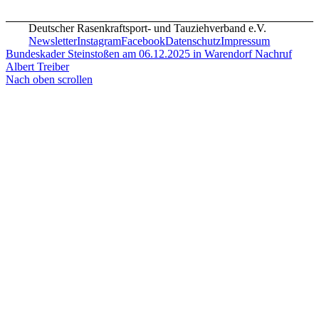
Deutscher Rasenkraftsport- und Tauziehverband e.V.
Newsletter
Instagram
Facebook
Datenschutz
Impressum
Bundeskader Steinstoßen am 06.12.2025 in Warendorf
Nachruf
Albert Treiber
Nach oben scrollen
Highland Games
Rasenkraftsport