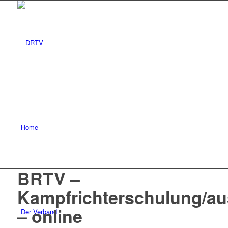
Home
BRTV –
Kampfrichterschulung/au
– online
Der Verband