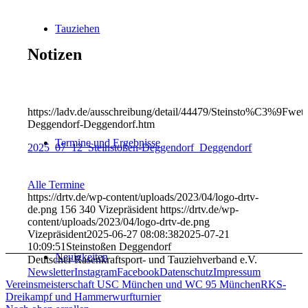
Tauziehen
Notizen
https://ladv.de/ausschreibung/detail/44479/Steinsto%C3%9Fwet
Deggendorf-Deggendorf.htm
Termine und Ergebnisse
2025_07_12_Steinstoßen-Deggendorf_Deggendorf
Alle Termine
https://drtv.de/wp-content/uploads/2023/04/logo-drtv-
de.png
156
340
Vizepräsident
https://drtv.de/wp-
content/uploads/2023/04/logo-drtv-de.png
Vizepräsident
2025-06-27 08:08:38
2025-07-21
10:09:51
Steinstoßen Deggendorf
Neuigkeiten
Deutscher Rasenkraftsport- und Tauziehverband e.V.
Newsletter
Instagram
Facebook
Datenschutz
Impressum
Vereinsmeisterschaft USC München und WC 95 München
RKS-
Dreikampf und Hammerwurfturnier